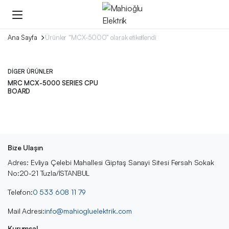
Ana Sayfa
Ürünler “MCX-5000” olarak etiketlendi
DIGER ÜRÜNLER
MRC MCX-5000 SERIES CPU
BOARD
Bize Ulaşın
Adres: Evliya Çelebi Mahallesi Giptaş Sanayi Sitesi Fersah Sokak
No:20-21 Tuzla/İSTANBUL
Telefon:
0 533 608 11 79
Mail Adresi:
info@mahiogluelektrik.com
Kurumsal