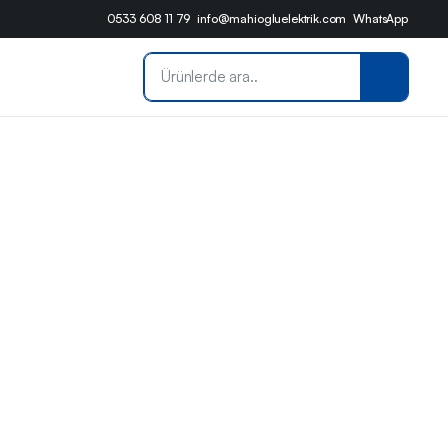
0533 608 11 79
info@mahiogluelektrik.com
WhatsApp