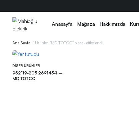
Anasayfa
Mağaza
Hakkımızda
Kur
Ana Sayfa
Ürünler “MD TOTCO” olarak etiketlendi
DIGER ÜRÜNLER
952119-203 269143-1 –
MD TOTCO