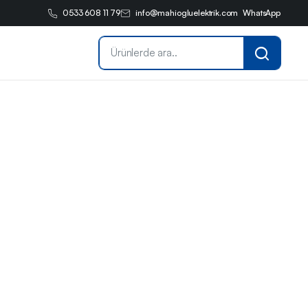
0533 608 11 79
info@mahiogluelektrik.com
WhatsApp