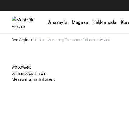
Anasayfa
Mağaza
Hakkımızda
Kur
Ana Sayfa
Ürünler “Measuring Transducer” olarak etiketlendi
WOODWARD
WOODWARD UMT1
Measuring Transducer
8444-1019 REV F