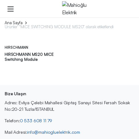
Ana Sayfa
Ürünler “MICE SWITCHING MODULE MS20” olarak etiketlendi
HIRSCHMANN
HIRSCHMANN MS20 MICE
Switching Module
Bize Ulaşın
Adres: Evliya Çelebi Mahallesi Giptaş Sanayi Sitesi Fersah Sokak
No:20-21 Tuzla/İSTANBUL
Telefon:
0 533 608 11 79
Mail Adresi:
info@mahiogluelektrik.com