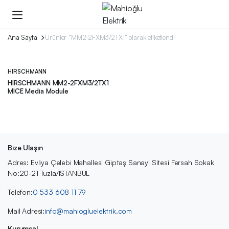
Ana Sayfa
Ürünler “MM2-2FXM3/2TX1” olarak etiketlendi
HIRSCHMANN
HIRSCHMANN MM2-2FXM3/2TX1
MICE Media Module
Bize Ulaşın
Adres: Evliya Çelebi Mahallesi Giptaş Sanayi Sitesi Fersah Sokak
No:20-21 Tuzla/İSTANBUL
Telefon:
0 533 608 11 79
Mail Adresi:
info@mahiogluelektrik.com
Kurumsal