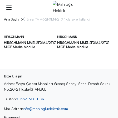
Ana Sayfa
Ürünler “MM3-2FXM4/2TX1” olarak etiketlendi
HIRSCHMANN
HIRSCHMANN
HIRSCHMANN MM3-2FXM4/2TX1
HIRSCHMANN MM3-2FXM4/2TX1
MICE Media Module
MICE Media Module
Bize Ulaşın
Adres: Evliya Çelebi Mahallesi Giptaş Sanayi Sitesi Fersah Sokak
No:20-21 Tuzla/İSTANBUL
Telefon:
0 533 608 11 79
Mail Adresi:
info@mahiogluelektrik.com
Kurumsal