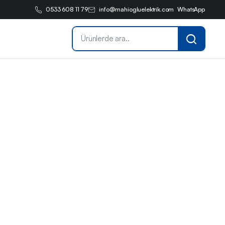
0533 608 11 79
info@mahiogluelektrik.com
WhatsApp