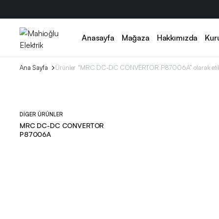
Anasayfa
Mağaza
Hakkımızda
Kur
Ana Sayfa
Ürünler “MRC DC-DC CONVERTOR P87006A” olarak etike
DIGER ÜRÜNLER
MRC DC-DC CONVERTOR
P87006A