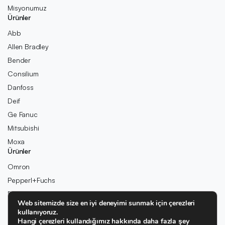
Misyonumuz
Ürünler
Abb
Allen Bradley
Bender
Consilium
Danfoss
Deif
Ge Fanuc
Mitsubishi
Moxa
Ürünler
Omron
Pepperl+Fuchs
Pilz
Web sitemizde size en iyi deneyimi sunmak için çerezleri
Rexroth
kullanıyoruz.
Rolls-Royce
Hangi çerezleri kullandığımız hakkında daha fazla şey