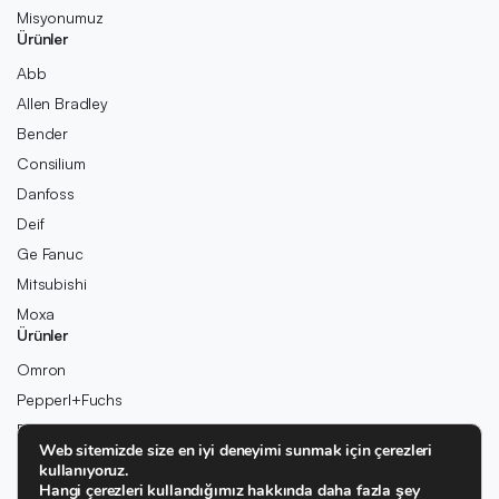
Misyonumuz
Ürünler
Abb
Allen Bradley
Bender
Consilium
Danfoss
Deif
Ge Fanuc
Mitsubishi
Moxa
Ürünler
Omron
Pepperl+Fuchs
Pilz
Web sitemizde size en iyi deneyimi sunmak için çerezleri
Rexroth
kullanıyoruz.
Rolls-Royce
Hangi çerezleri kullandığımız hakkında daha fazla şey