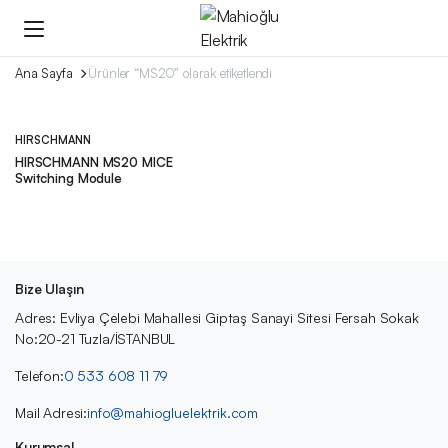
Ana Sayfa
Ürünler “MS20” olarak etiketlendi
HIRSCHMANN
HIRSCHMANN MS20 MICE
Switching Module
Bize Ulaşın
Adres: Evliya Çelebi Mahallesi Giptaş Sanayi Sitesi Fersah Sokak
No:20-21 Tuzla/İSTANBUL
Telefon:
0 533 608 11 79
Mail Adresi:
info@mahiogluelektrik.com
Kurumsal