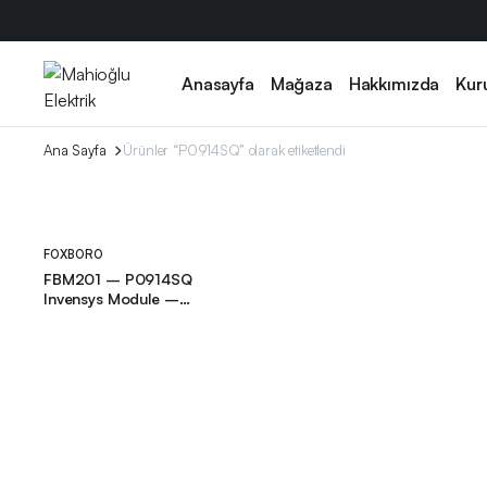
Anasayfa
Mağaza
Hakkımızda
Kur
Ana Sayfa
Ürünler “P0914SQ” olarak etiketlendi
FOXBORO
FBM201 – P0914SQ
Invensys Module –
FOXBORO