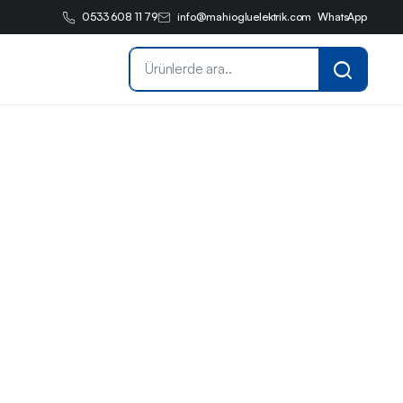
0533 608 11 79
info@mahiogluelektrik.com
WhatsApp