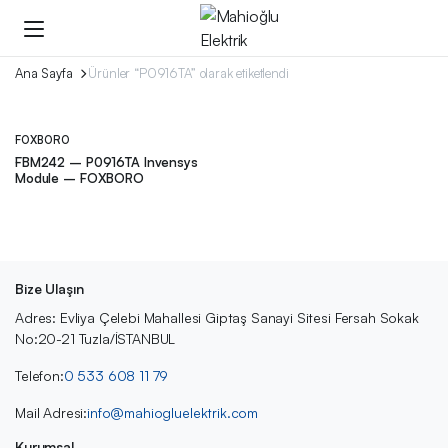
Ana Sayfa
Ürünler “P0916TA” olarak etiketlendi
FOXBORO
FBM242 – P0916TA Invensys
Module – FOXBORO
Bize Ulaşın
Adres: Evliya Çelebi Mahallesi Giptaş Sanayi Sitesi Fersah Sokak
No:20-21 Tuzla/İSTANBUL
Telefon:
0 533 608 11 79
Mail Adresi:
info@mahiogluelektrik.com
Kurumsal