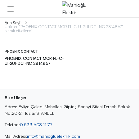
Ana Sayfa
Ürünler “PHOENIX CONTACT MCR-FL-C-UI-2UI-DCI-NC 2814867”
olarak etiketlendi
PHOENIX CONTACT
PHOENIX CONTACT MCR-FL-C-
UI-2UI-DCI-NC 2814867
Bize Ulaşın
Adres: Evliya Çelebi Mahallesi Giptaş Sanayi Sitesi Fersah Sokak
No:20-21 Tuzla/İSTANBUL
Telefon:
0 533 608 11 79
Mail Adresi:
info@mahiogluelektrik.com