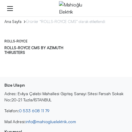
Ana Sayfa
Ürünler “ROLLS-ROYCE CMS” olarak etiketlendi
ROLLS-ROYCE
ROLLS-ROYCE CMS BY AZIMUTH
THRUSTERS
Bize Ulaşın
Adres: Evliya Çelebi Mahallesi Giptaş Sanayi Sitesi Fersah Sokak
No:20-21 Tuzla/İSTANBUL
Telefon:
0 533 608 11 79
Mail Adresi:
info@mahiogluelektrik.com
Kurumsal