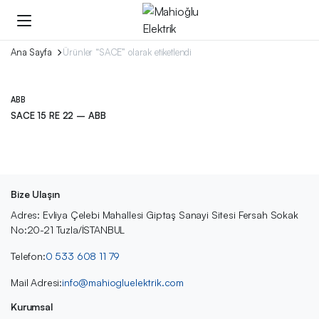
Ana Sayfa
Ürünler “SACE” olarak etiketlendi
ABB
SACE 15 RE 22 – ABB
Bize Ulaşın
Adres: Evliya Çelebi Mahallesi Giptaş Sanayi Sitesi Fersah Sokak
No:20-21 Tuzla/İSTANBUL
Telefon:
0 533 608 11 79
Mail Adresi:
info@mahiogluelektrik.com
Kurumsal