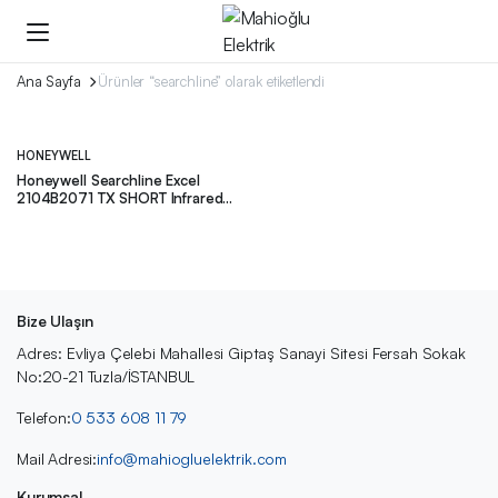
Ana Sayfa
Ürünler “searchline” olarak etiketlendi
HONEYWELL
Honeywell Searchline Excel
2104B2071 TX SHORT Infrared
Flammable Gas Detector
Bize Ulaşın
Adres: Evliya Çelebi Mahallesi Giptaş Sanayi Sitesi Fersah Sokak
No:20-21 Tuzla/İSTANBUL
Telefon:
0 533 608 11 79
Mail Adresi:
info@mahiogluelektrik.com
Kurumsal