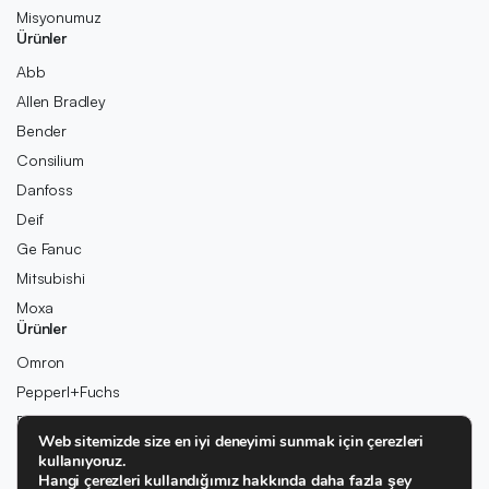
Misyonumuz
Ürünler
Abb
Allen Bradley
Bender
Consilium
Danfoss
Deif
Ge Fanuc
Mitsubishi
Moxa
Ürünler
Omron
Pepperl+Fuchs
Pilz
Web sitemizde size en iyi deneyimi sunmak için çerezleri
Rexroth
kullanıyoruz.
Rolls-Royce
Hangi çerezleri kullandığımız hakkında daha fazla şey