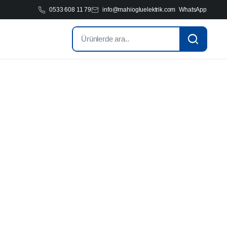
0533 608 11 79
info@mahiogluelektrik.com
WhatsApp