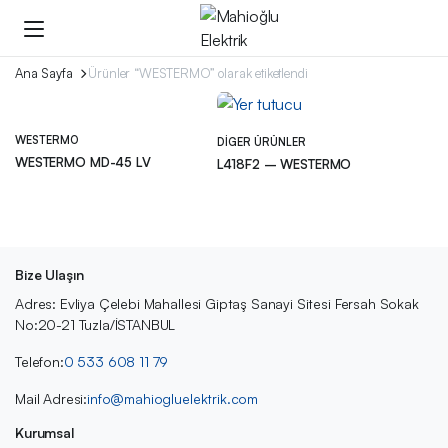
Ana Sayfa
Ürünler “WESTERMO” olarak etiketlendi
WESTERMO
DIGER ÜRÜNLER
WESTERMO MD-45 LV
L418F2 – WESTERMO
Bize Ulaşın
Adres: Evliya Çelebi Mahallesi Giptaş Sanayi Sitesi Fersah Sokak
No:20-21 Tuzla/İSTANBUL
Telefon:
0 533 608 11 79
Mail Adresi:
info@mahiogluelektrik.com
Kurumsal