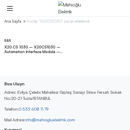
Ana Sayfa
Ürünler “X20CS1030” olarak etiketlendi
B&R
X20 CS 1030 – X20CS1030 –
Automation Interface Module –
B&R
Bize Ulaşın
Adres: Evliya Çelebi Mahallesi Giptaş Sanayi Sitesi Fersah Sokak
No:20-21 Tuzla/İSTANBUL
Telefon:
0 533 608 11 79
Mail Adresi:
info@mahiogluelektrik.com
Kurumsal