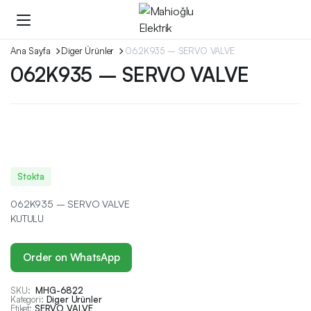
Ana Sayfa
Diger Ürünler
062K935 – SERVO VALVE
062K935 – SERVO VALVE
Stokta
062K935 – SERVO VALVE
KUTULU
Order on WhatsApp
SKU:
MHG-6822
Kategori:
Diger Ürünler
Etiket:
SERVO VALVE