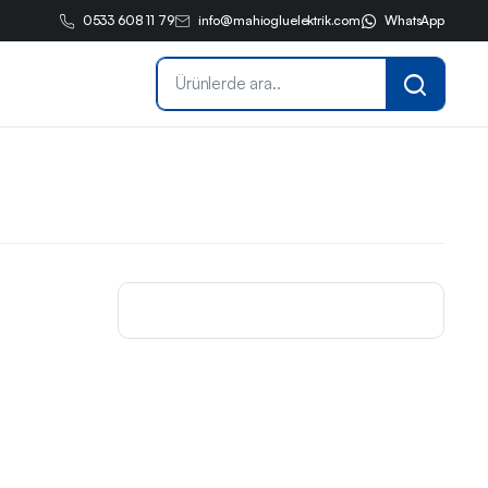
0533 608 11 79
info@mahiogluelektrik.com
WhatsApp