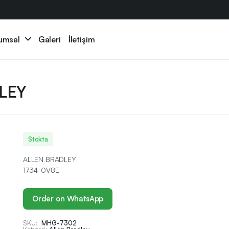
umsal
Galeri
İletişim
LEY
Stokta
ALLEN BRADLEY
1734-0V8E
Order on WhatsApp
SKU:
MHG-7302