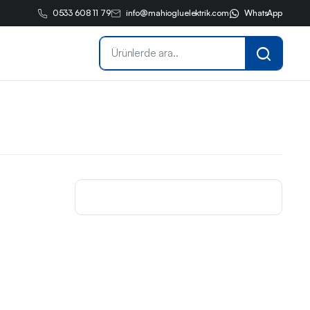
0533 608 11 79
info@mahiogluelektrik.com
WhatsApp