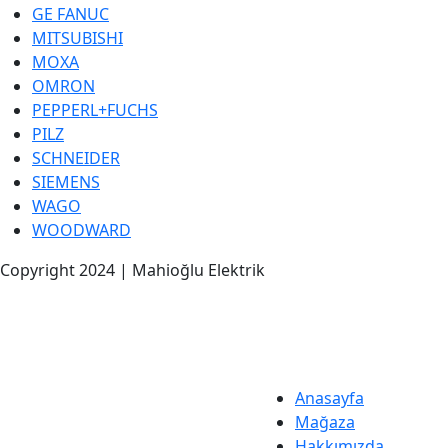
GE FANUC
MITSUBISHI
MOXA
OMRON
PEPPERL+FUCHS
PILZ
SCHNEIDER
SIEMENS
WAGO
WOODWARD
Copyright 2024 | Mahioğlu Elektrik
Anasayfa
Mağaza
Hakkımızda