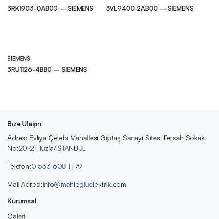
3RK1903-0AB00 – SIEMENS
3VL9400-2AB00 – SIEMENS
SIEMENS
3RU1126-4BB0 – SIEMENS
Bize Ulaşın
Adres: Evliya Çelebi Mahallesi Giptaş Sanayi Sitesi Fersah Sokak
No:20-21 Tuzla/İSTANBUL
Telefon:
0 533 608 11 79
Mail Adresi:
info@mahiogluelektrik.com
Kurumsal
Galeri