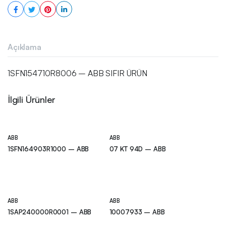
Açıklama
1SFN154710R8006 – ABB SIFIR ÜRÜN
İlgili Ürünler
ABB
ABB
1SFN164903R1000 – ABB
07 KT 94D – ABB
ABB
ABB
1SAP240000R0001 – ABB
10007933 – ABB