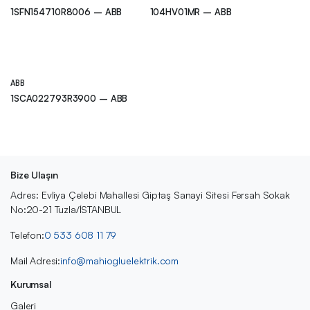
1SFN154710R8006 – ABB
104HV01MR – ABB
ABB
1SCA022793R3900 – ABB
Bize Ulaşın
Adres: Evliya Çelebi Mahallesi Giptaş Sanayi Sitesi Fersah Sokak
No:20-21 Tuzla/İSTANBUL
Telefon:
0 533 608 11 79
Mail Adresi:
info@mahiogluelektrik.com
Kurumsal
Galeri