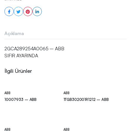
Açıklama
2GCA289254A0065 – ABB
SIFIR AYARINDA
İlgili Ürünler
ABB
ABB
10007933 – ABB
1TGB302001R1212 – ABB
ABB
ABB