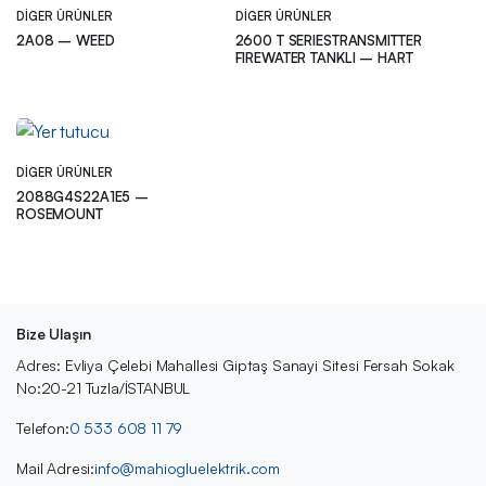
DIGER ÜRÜNLER
DIGER ÜRÜNLER
2A08 – WEED
2600 T SERIESTRANSMITTER
FIREWATER TANKLI – HART
DIGER ÜRÜNLER
2088G4S22A1E5 –
ROSEMOUNT
Bize Ulaşın
Adres: Evliya Çelebi Mahallesi Giptaş Sanayi Sitesi Fersah Sokak
No:20-21 Tuzla/İSTANBUL
Telefon:
0 533 608 11 79
Mail Adresi:
info@mahiogluelektrik.com