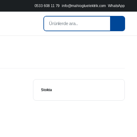
0533 608 11 79
info@mahiogluelektrik.com
WhatsApp
Stokta