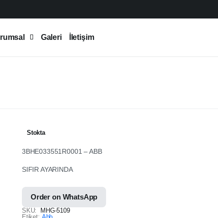
rumsal
Galeri
İletişim
Stokta
3BHE033551R0001 – ABB
SIFIR AYARINDA
Order on WhatsApp
SKU:
MHG-5109
Etiket:
Abb