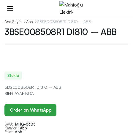
Ana Sayfa
Abb
3BSE008508R1 DI810 – ABB
3BSE008508R1 DI810 – ABB
Stokta
3BSE008508R1 DI810 – ABB
SIFIR AYARINDA
Order on WhatsApp
SKU:
MHG-6385
Kategori:
Abb
Etiket:
Abb