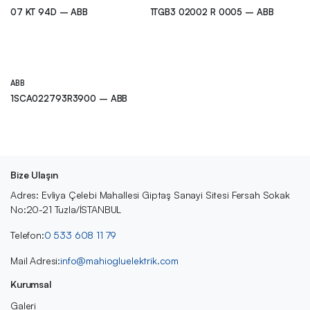
07 KT 94D – ABB
1TGB3 02002 R 0005 – ABB
ABB
1SCA022793R3900 – ABB
Bize Ulaşın
Adres: Evliya Çelebi Mahallesi Giptaş Sanayi Sitesi Fersah Sokak
No:20-21 Tuzla/İSTANBUL
Telefon:
0 533 608 11 79
Mail Adresi:
info@mahiogluelektrik.com
Kurumsal
Galeri