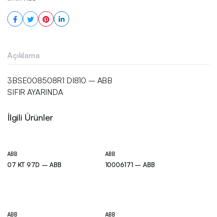
Açıklama
3BSE008508R1 DI810 – ABB
SIFIR AYARINDA
İlgili Ürünler
ABB
ABB
07 KT 97D – ABB
10006171 – ABB
ABB
ABB