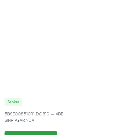
Stokta
3BSE008510R1 DO810 – ABB
SIFIR AYARINDA