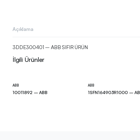
Açıklama
3DDE300401 – ABB SIFIR ÜRÜN
İlgili Ürünler
ABB
ABB
10011892 – ABB
1SFN164903R1000 – A