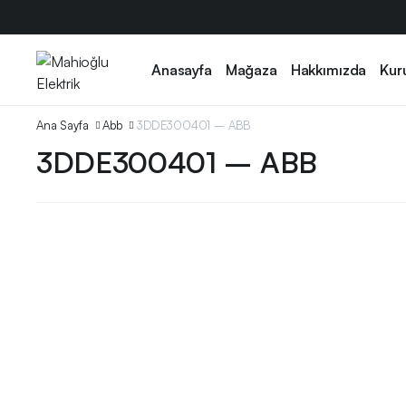
Anasayfa
Mağaza
Hakkımızda
Kur
Ana Sayfa
Abb
3DDE300401 – ABB
3DDE300401 – ABB