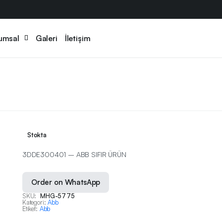
umsal
Galeri
İletişim
Stokta
3DDE300401 – ABB SIFIR ÜRÜN
Order on WhatsApp
SKU:
MHG-5775
Kategori:
Abb
Etiket:
Abb