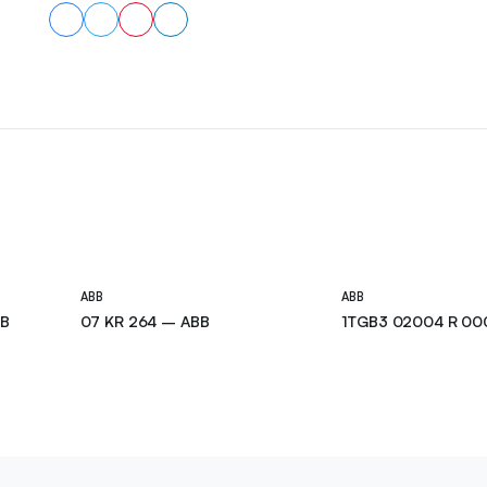
ABB
ABB
BB
07 KR 264 – ABB
1TGB3 02004 R 00