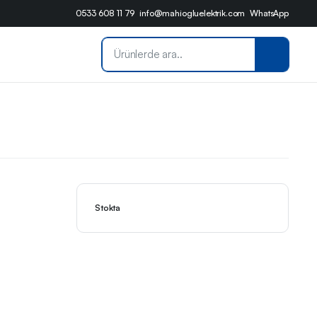
0533 608 11 79
info@mahiogluelektrik.com
WhatsApp
Stokta