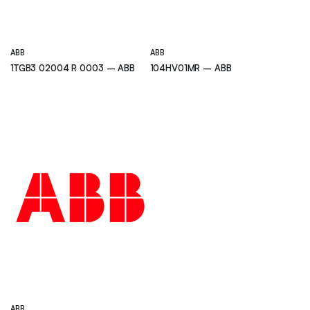
ABB
ABB
1TGB3 02004 R 0003 – ABB
104HV01MR – ABB
ABB