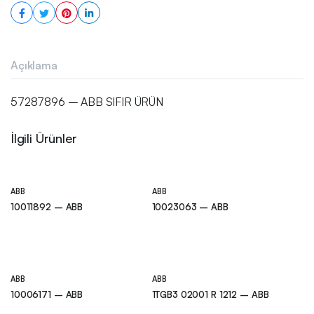
Açıklama
57287896 – ABB SIFIR ÜRÜN
İlgili Ürünler
ABB
ABB
10011892 – ABB
10023063 – ABB
ABB
ABB
10006171 – ABB
1TGB3 02001 R 1212 – ABB