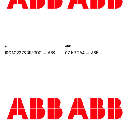
ABB
ABB
1SCA022793R3900 – ABB
07 KR 264 – ABB