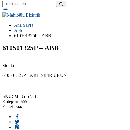
Ana Sayfa
Abb
610501325P – ABB
610501325P – ABB
Stokta
610501325P – ABB SIFIR ÜRÜN
Order on WhatsApp
SKU:
MHG-5733
Kategori:
Abb
Etiket:
Abb