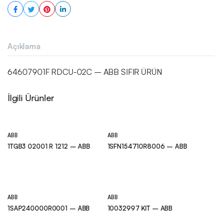
Açıklama
64607901F RDCU-02C – ABB SIFIR ÜRÜN
İlgili Ürünler
ABB
ABB
1TGB3 02001 R 1212 – ABB
1SFN154710R8006 – ABB
ABB
ABB
1SAP240000R0001 – ABB
10032997 KIT – ABB