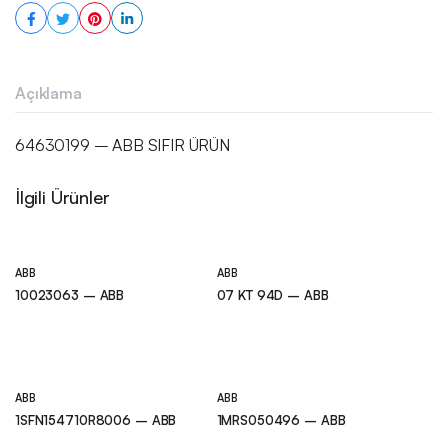
Açıklama
64630199 – ABB SIFIR ÜRÜN
İlgili Ürünler
ABB
ABB
10023063 – ABB
07 KT 94D – ABB
ABB
ABB
1SFN154710R8006 – ABB
1MRS050496 – ABB