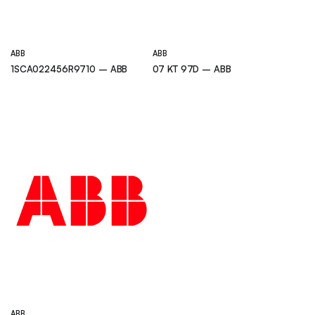
ABB
ABB
1SCA022456R9710 – ABB
07 KT 97D – ABB
ABB