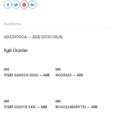
Açıklama
68439990A – ABB SIFIR ÜRÜN
İlgili Ürünler
ABB
ABB
1TGB3 66002 R 0002 – ABB
10023063 – ABB
ABB
ABB
1TGB3 02001 R 3412 – ABB
1SCA022456R9710 – ABB