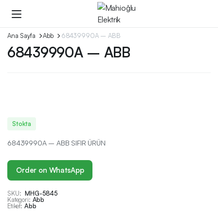
Ana Sayfa
Abb
68439990A – ABB
68439990A – ABB
Stokta
68439990A – ABB SIFIR ÜRÜN
Order on WhatsApp
SKU:
MHG-5845
Kategori:
Abb
Etiket:
Abb