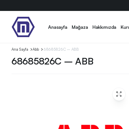
Anasayfa
Mağaza
Hakkımızda
Kur
Ana Sayfa
Abb
68685826C – ABB
68685826C – ABB