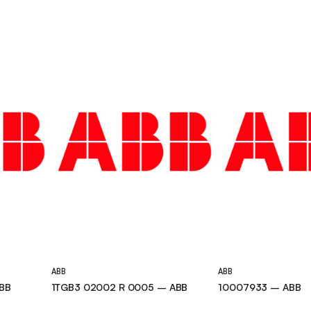
ABB
ABB
BB
1TGB3 02002 R 0005 – ABB
10007933 – ABB