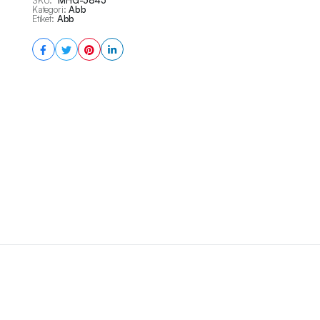
SKU:
MHG-5843
Kategori:
Abb
Etiket:
Abb