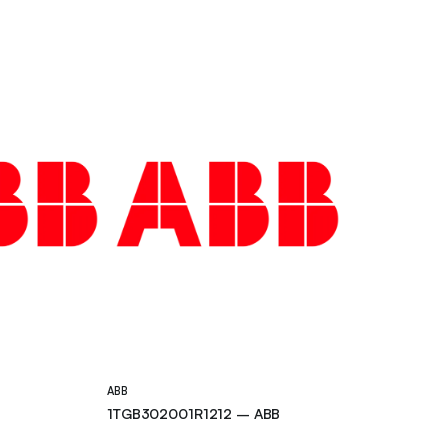
ABB
1TGB302001R1212 – ABB