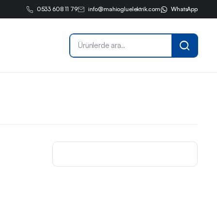
0533 608 11 79
info@mahiogluelektrik.com
WhatsApp