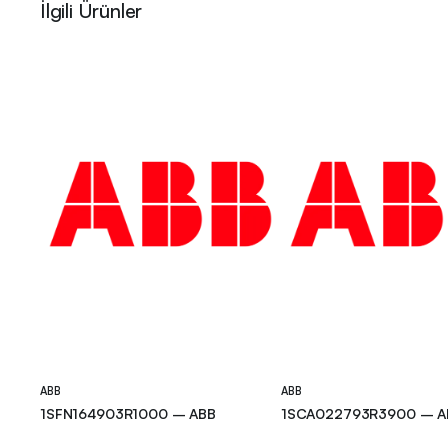
İlgili Ürünler
ABB
ABB
1SFN164903R1000 – ABB
1SCA022793R3900 – A