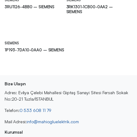
SIEMENS
SIEMENS
3RU1126-4BB0 – SIEMENS
3RK1301-1CB00-0AA2 –
SIEMENS
SIEMENS
1P193-7DA10-0AA0 – SIEMENS
Bize Ulaşın
Adres: Evliya Çelebi Mahallesi Giptaş Sanayi Sitesi Fersah Sokak
No:20-21 Tuzla/İSTANBUL
Telefon:
0 533 608 11 79
Mail Adresi:
info@mahiogluelektrik.com
Kurumsal