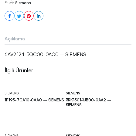
Etiket:
Siemens
Açıklama
6AV2 124-5QC00-0AC0 – SIEMENS
İlgili Ürünler
SIEMENS
SIEMENS
1P193-7CA10-0AA0 – SIEMENS
3RK1301-1JB00-0AA2 –
SIEMENS