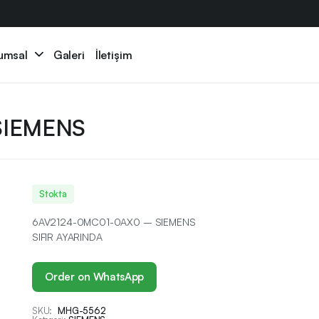
umsal
Galeri
İletişim
SIEMENS
Stokta
6AV2124-0MC01-0AX0 – SIEMENS
SIFIR AYARINDA
Order on WhatsApp
SKU:
MHG-5562