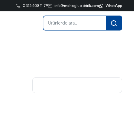
0533 608 11 79
info@mahiogluelektrik.com
WhatsApp