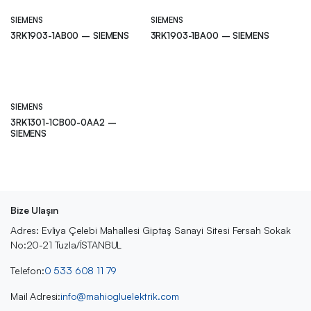
SIEMENS
SIEMENS
3RK1903-1AB00 – SIEMENS
3RK1903-1BA00 – SIEMENS
SIEMENS
3RK1301-1CB00-0AA2 –
SIEMENS
Bize Ulaşın
Adres: Evliya Çelebi Mahallesi Giptaş Sanayi Sitesi Fersah Sokak
No:20-21 Tuzla/İSTANBUL
Telefon:
0 533 608 11 79
Mail Adresi:
info@mahiogluelektrik.com