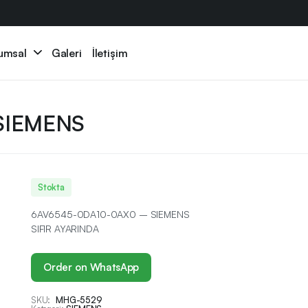
umsal
Galeri
İletişim
SIEMENS
Stokta
6AV6545-0DA10-0AX0 – SIEMENS
SIFIR AYARINDA
Order on WhatsApp
SKU:
MHG-5529