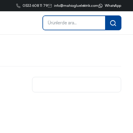
0533 608 11 79
info@mahiogluelektrik.com
WhatsApp