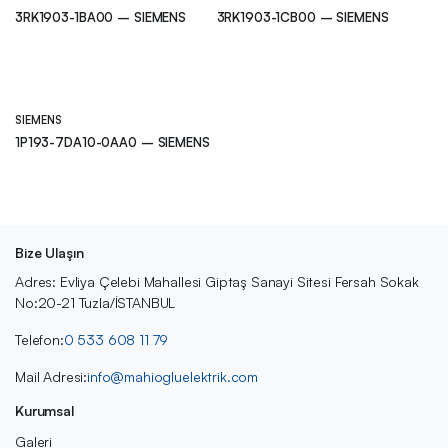
3RK1903-1BA00 – SIEMENS
3RK1903-1CB00 – SIEMENS
SIEMENS
1P193-7DA10-0AA0 – SIEMENS
Bize Ulaşın
Adres: Evliya Çelebi Mahallesi Giptaş Sanayi Sitesi Fersah Sokak
No:20-21 Tuzla/İSTANBUL
Telefon:
0 533 608 11 79
Mail Adresi:
info@mahiogluelektrik.com
Kurumsal
Galeri