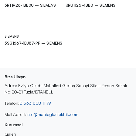
3RT1926-1BB00 – SIEMENS
3RU1126-4BB0 – SIEMENS
SIEMENS
3SG1667-1BJ87-PF – SIEMENS
Bize Ulaşın
Adres: Evliya Çelebi Mahallesi Giptaş Sanayi Sitesi Fersah Sokak
No:20-21 Tuzla/İSTANBUL
Telefon:
0 533 608 11 79
Mail Adresi:
info@mahiogluelektrik.com
Kurumsal
Galeri