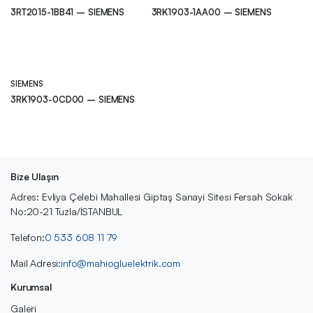
3RT2015-1BB41 – SIEMENS
3RK1903-1AA00 – SIEMENS
SIEMENS
3RK1903-0CD00 – SIEMENS
Bize Ulaşın
Adres: Evliya Çelebi Mahallesi Giptaş Sanayi Sitesi Fersah Sokak
No:20-21 Tuzla/İSTANBUL
Telefon:
0 533 608 11 79
Mail Adresi:
info@mahiogluelektrik.com
Kurumsal
Galeri