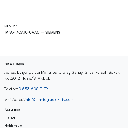
SIEMENS
1P193-7CA10-0AA0 – SIEMENS
Bize Ulaşın
Adres: Evliya Çelebi Mahallesi Giptaş Sanayi Sitesi Fersah Sokak
No:20-21 Tuzla/İSTANBUL
Telefon:
0 533 608 11 79
Mail Adresi:
info@mahiogluelektrik.com
Kurumsal
Galeri
Hakkımızda