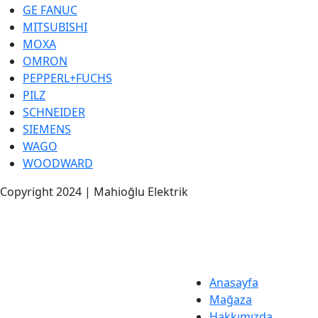
GE FANUC
MITSUBISHI
MOXA
OMRON
PEPPERL+FUCHS
PILZ
SCHNEIDER
SIEMENS
WAGO
WOODWARD
Copyright 2024 | Mahioğlu Elektrik
Anasayfa
Mağaza
Hakkımızda